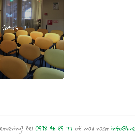
 foto's
ervering? Bel
0598 46 85 77
of mail naar
info@bre