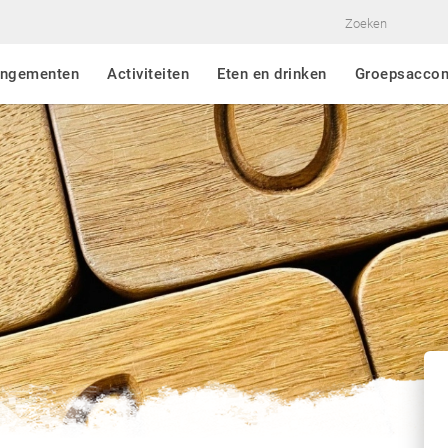
angementen
Activiteiten
Eten en drinken
Groepsacco