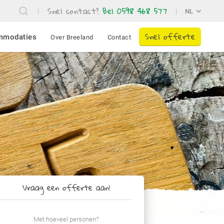
Snel contact?
Bel 0598 468 577
NL
Snel offerte
mmodaties
Over Breeland
Contact
Vraag een offerte aan!
Met hoeveel personen?