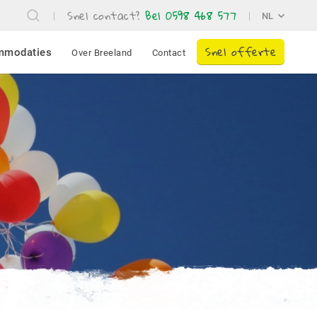
Snel contact?
Bel 0598 468 577
NL
Snel offerte
mmodaties
Over Breeland
Contact