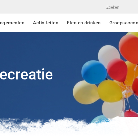
angementen
Activiteiten
Eten en drinken
Groepsacco
ecreatie