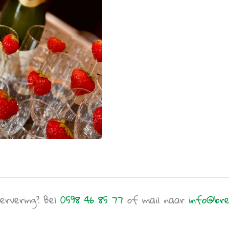
ervering? Bel
0598 46 85 77
of mail naar
info@bre