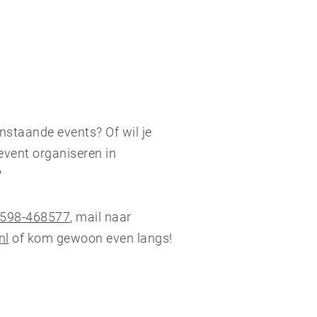
nstaande events? Of wil je
event organiseren in
?
598-468577
, mail naar
nl
of kom gewoon even langs!