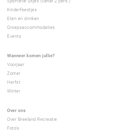
Sportieve uitjes (vanaf 2 pers.)
Kinderfeestjes
Eten en drinken
Groepsaccommodaties
Events
Wanneer komen jullie?
Voorjaar
Zomer
Herfst
Winter
Over ons
Over Breeland Recreatie
Foto’s