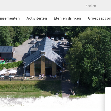
angementen
Activiteiten
Eten en drinken
Groepsacco