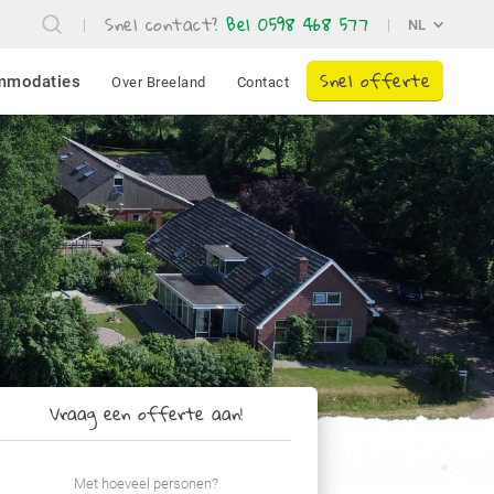
Snel contact?
Bel 0598 468 577
NL
Snel offerte
mmodaties
Over Breeland
Contact
Vraag een offerte aan!
Met hoeveel personen?