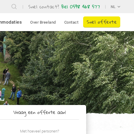
Snel contact?
Bel 0598 468 577
NL
Snel offerte
mmodaties
Over Breeland
Contact
Vraag een offerte aan!
Met hoeveel personen?