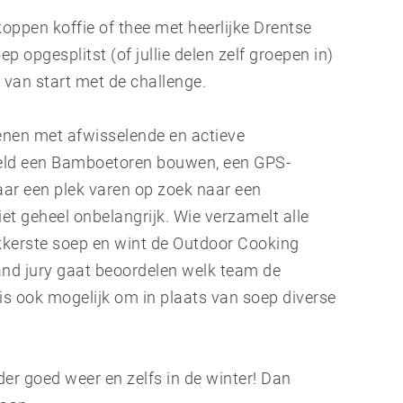
ppen koffie of thee met heerlijke Drentse
p opgesplitst (of jullie delen zelf groepen in)
 van start met de challenge.
ienen met afwisselende en actieve
eld een Bamboetoren bouwen, een GPS-
aar een plek varen op zoek naar een
iet geheel onbelangrijk. Wie verzamelt alle
ekkerste soep en wint de Outdoor Cooking
and jury gaat beoordelen welk team de
is ook mogelijk om in plaats van soep diverse
r goed weer en zelfs in de winter! Dan