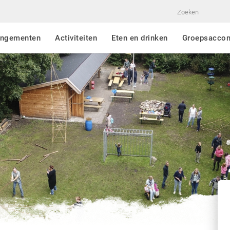
angementen
Activiteiten
Eten en drinken
Groepsacco