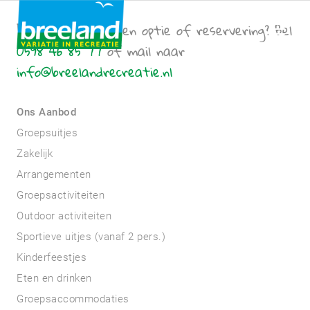
Een vraag over een optie of reservering? Bel
0598 46 85 77
of mail naar
info@breelandrecreatie.nl
Ons Aanbod
Groepsuitjes
Zakelijk
Arrangementen
Groepsactiviteiten
Outdoor activiteiten
Sportieve uitjes (vanaf 2 pers.)
Kinderfeestjes
Eten en drinken
Groepsaccommodaties