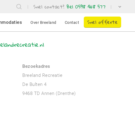
Snel contact?
Bel 0598 468 577
Snel offerte
mmodaties
Over Breeland
Contact
elandrecreatie.nl
Bezoekadres
Breeland Recreatie
De Bulten 4
9468 TD Annen (Drenthe)