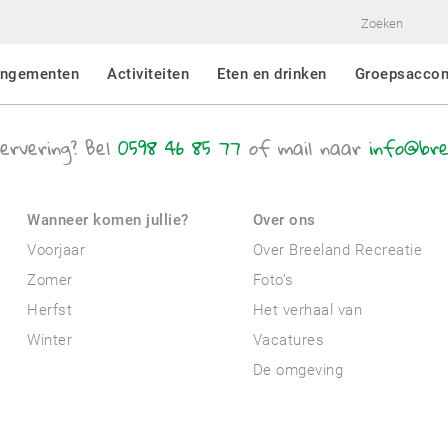
angementen
Activiteiten
Eten en drinken
Groepsacco
ervering? Bel
0598 46 85 77
of mail naar
info@bre
Wanneer komen jullie?
Over ons
Voorjaar
Over Breeland Recreatie
Zomer
Foto’s
Herfst
Het verhaal van
Winter
Vacatures
De omgeving