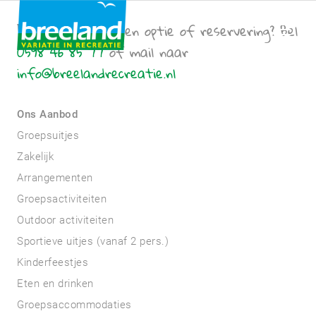
Een vraag over een optie of reservering? Bel
0598 46 85 77
of mail naar
info@breelandrecreatie.nl
Ons Aanbod
Groepsuitjes
Zakelijk
Arrangementen
Groepsactiviteiten
Outdoor activiteiten
Sportieve uitjes (vanaf 2 pers.)
Kinderfeestjes
Eten en drinken
Groepsaccommodaties