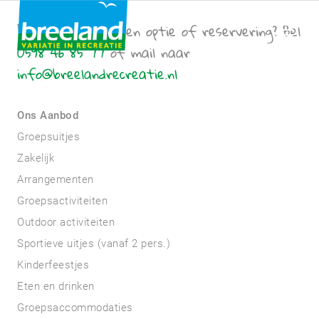
Een vraag over een optie of reservering? Bel
0598 46 85 77
of mail naar
info@breelandrecreatie.nl
Ons Aanbod
Groepsuitjes
Zakelijk
Arrangementen
Groepsactiviteiten
Outdoor activiteiten
Sportieve uitjes (vanaf 2 pers.)
Kinderfeestjes
Eten en drinken
Groepsaccommodaties