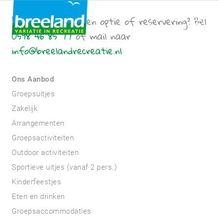
Een vraag over een optie of reservering? Bel
0598 46 85 77
of mail naar
info@breelandrecreatie.nl
Ons Aanbod
Groepsuitjes
Zakelijk
Arrangementen
Groepsactiviteiten
Outdoor activiteiten
Sportieve uitjes (vanaf 2 pers.)
Kinderfeestjes
Eten en drinken
Groepsaccommodaties